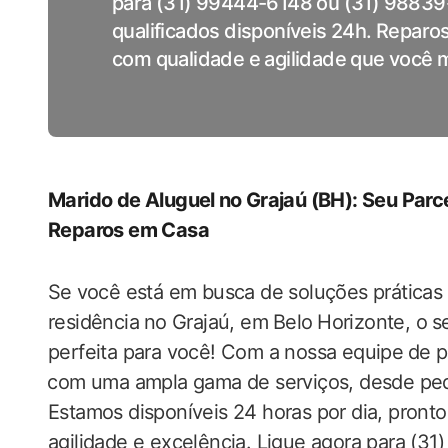
para (31) 99444-6148 ou (31) 98839-
qualificados disponíveis 24h. Reparo
com qualidade e agilidade que você 
Marido ‌de Aluguel⁤ no Grajaú‌ (BH): Seu Par
Reparos‍ em Casa
Se⁤ você está em busca de soluções práticas e⁣
residência ⁤no Grajaú, em⁣ Belo⁢ Horizonte, ‍o⁤ 
perfeita para você! ​Com a‍ nossa equipe ⁤de pr
⁣com uma ampla gama de serviços, desde pe
Estamos disponíveis 24 horas por dia, pronto
agilidade e excelência. Ligue agora para (3