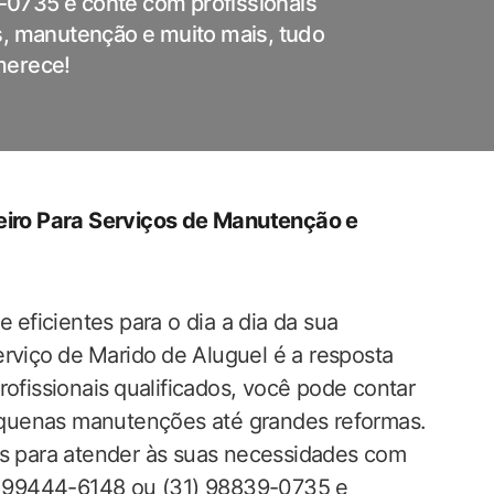
0735 e conte com profissionais
s, manutenção e muito mais, tudo
merece!
ceiro ​Para Serviços de Manutenção e​
 eficientes para o‌ dia a dia da sua
serviço⁤ de ⁤Marido ⁣de Aluguel é a resposta
ofissionais⁣ qualificados,‌ você ‍pode contar
quenas‍ manutenções até grandes reformas.
s para atender‍ às‍ suas necessidades com
1)‌ 99444-6148 ou (31) 98839-0735 e