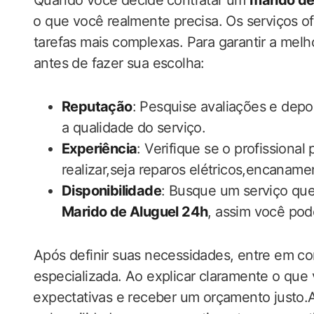
Quando você decide⁤ contratar um
marido de
⁣o que você realmente precisa. Os serviços ⁢o
tarefas mais complexas. Para garantir a melh
antes de fazer sua escolha:
Reputação
: Pesquise avaliações e depo
a​ qualidade do‌ serviço.
Experiência
: Verifique se o​ profissional
realizar,seja reparos elétricos,encana
Disponibilidade
: Busque um serviço que o
Marido de Aluguel 24h
,‌ assim você p
Após definir suas necessidades, entre em co
especializada.‌ Ao explicar claramente o que v
⁤expectativas e receber um orçamento justo