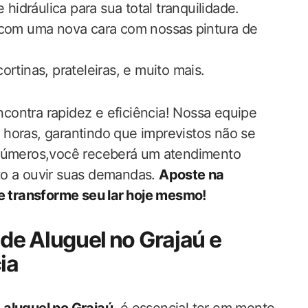
e hidráulica para sua total tranquilidade.
r⁣ com uma​ nova cara com nossas⁤ pintura de
rtinas, prateleiras, e muito mais.
ncontra rapidez e eficiência! Nossa equipe
oras, ‍garantindo‌ que imprevistos não‍ se
 ​números,você receberá um⁤ atendimento
to a ouvir suas demandas.
Aposte na
e transforme seu lar ⁣hoje‌ mesmo!
‍ Aluguel ⁣no Grajaú e
ia