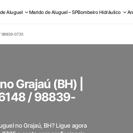
 de Aluguel
Marido de Aluguel – SP
Bombeiro Hidráulico
An
 / 98839-0735
no Grajaú (BH) |
6148 / 98839-
uguel no Grajaú, BH? Ligue agora