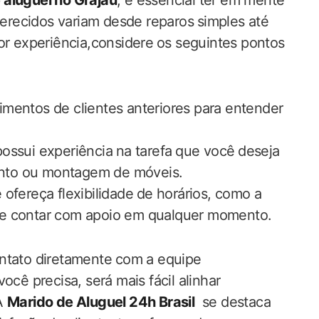
 aluguel no Grajaú
, é ‌essencial ter em mente
ferecidos variam desde reparos⁣ simples ‍até
or experiência,considere⁤ os seguintes pontos
imentos de clientes anteriores para entender
 ⁢possui experiência⁢ na tarefa ⁣que você ⁣deseja
mento ou montagem de móveis.
fereça ‍flexibilidade⁣ de horários, como ‌a
ode contar com apoio em qualquer momento.
ntato diretamente ⁢com a equipe
ocê precisa, será mais fácil alinhar
.A
Marido de Aluguel 24h Brasil
​ se destaca