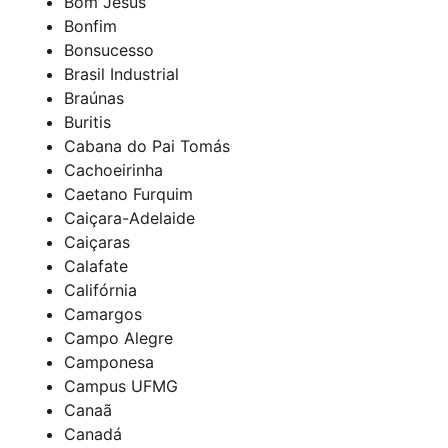
Bom Jesus
Bonfim
Bonsucesso
Brasil Industrial
Braúnas
Buritis
Cabana do Pai Tomás
Cachoeirinha
Caetano Furquim
Caiçara-Adelaide
Caiçaras
Calafate
Califórnia
Camargos
Campo Alegre
Camponesa
Campus UFMG
Canaã
Canadá