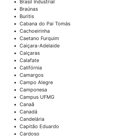
Brasil Industrial
Braúnas
Buritis
Cabana do Pai Tomás
Cachoeirinha
Caetano Furquim
Caiçara-Adelaide
Caiçaras
Calafate
Califórnia
Camargos
Campo Alegre
Camponesa
Campus UFMG
Canaã
Canadá
Candelária
Capitão Eduardo
Cardoso