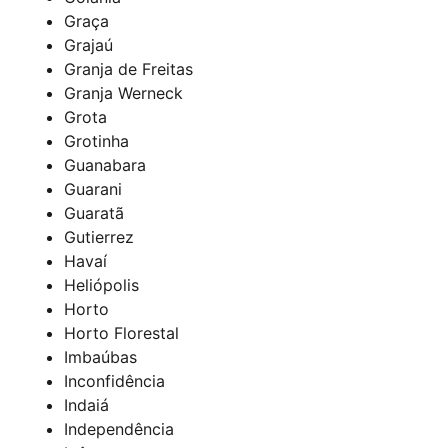
Graça
Grajaú
Granja de Freitas
Granja Werneck
Grota
Grotinha
Guanabara
Guarani
Guaratã
Gutierrez
Havaí
Heliópolis
Horto
Horto Florestal
Imbaúbas
Inconfidência
Indaiá
Independência