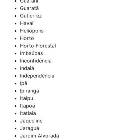
Guarani
Guaratã
Gutierrez
Havaí
Heliópolis
Horto
Horto Florestal
Imbaúbas
Inconfidência
Indaiá
Independência
Ipê
Ipiranga
Itaipu
Itapoã
Itatiaia
Jaqueline
Jaraguá
Jardim Alvorada