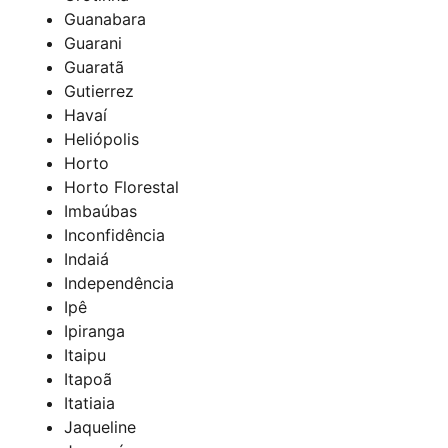
Guanabara
Guarani
Guaratã
Gutierrez
Havaí
Heliópolis
Horto
Horto Florestal
Imbaúbas
Inconfidência
Indaiá
Independência
Ipê
Ipiranga
Itaipu
Itapoã
Itatiaia
Jaqueline