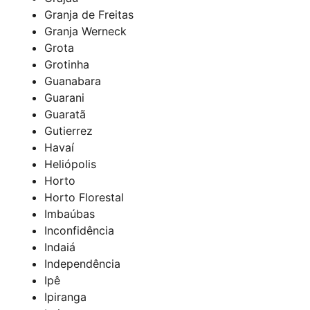
Granja de Freitas
Granja Werneck
Grota
Grotinha
Guanabara
Guarani
Guaratã
Gutierrez
Havaí
Heliópolis
Horto
Horto Florestal
Imbaúbas
Inconfidência
Indaiá
Independência
Ipê
Ipiranga