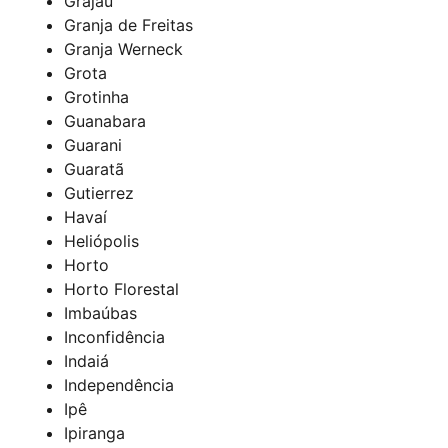
Grajaú
Granja de Freitas
Granja Werneck
Grota
Grotinha
Guanabara
Guarani
Guaratã
Gutierrez
Havaí
Heliópolis
Horto
Horto Florestal
Imbaúbas
Inconfidência
Indaiá
Independência
Ipê
Ipiranga