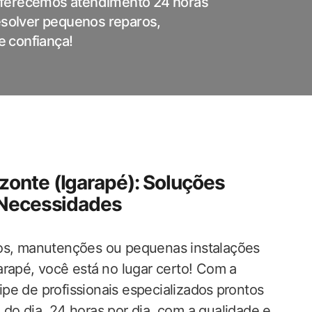
Oferecemos atendimento 24 horas
resolver pequenos reparos,
 confiança!
zonte (Igarapé): Soluções
s Necessidades
ros,‌ manutenções ou pequenas instalações
rapé, você está⁤ no lugar certo! Com‌ a
pe ‌de profissionais especializados⁢ prontos
do dia, 24 horas‍ por dia, com a qualidade e