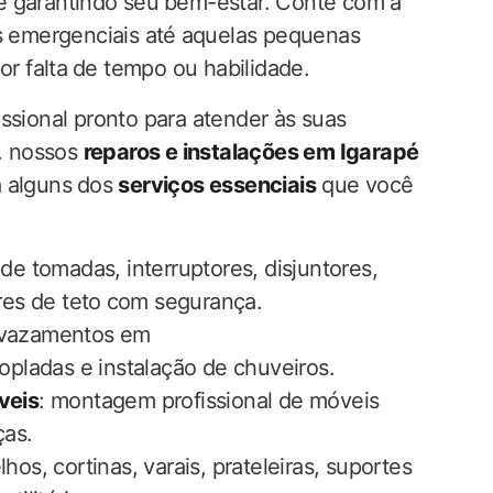
 ⁢e garantindo seu ⁣bem-estar. Conte com a
⁤ emergenciais até ⁣aquelas‍ pequenas
or falta⁣ de tempo ou habilidade.
issional pronto para atender às suas
a. nossos
reparos e instalações em Igarapé
 alguns ⁣dos
serviços essenciais
que você
 de tomadas, interruptores, disjuntores,⁣
res de​ teto ⁣com segurança.
 vazamentos em​
copladas e instalação de chuveiros.
veis
: montagem profissional de móveis
as.
lhos, cortinas, varais, prateleiras, suportes‍