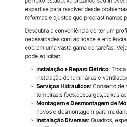
perfeito estado, ⁢valorizando seu‌ imóvel
expertise ‍para resolver desde problemas
reformas e ajustes que procrastinamos ⁢p
Descubra a ‍conveniência de ter um ‌prof
necessidades⁣ com agilidade e eficiênci
cobrem uma vasta‍ gama de tarefas. Veja
pode solicitar:
instalação e Reparo Elétrico
: Troca
instalação de luminárias e ventilado
Serviços Hidráulicos
: Conserto de
torneiras,sifões,descargas,caixas a
Montagem e Desmontagem de⁣ Mó
novos e desmontagem para mudanç
Instalação Diversas
:⁣ Quadros,​ espe