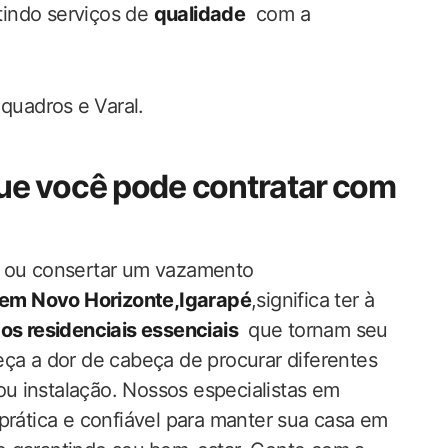
ntindo serviços de
qualidade
​ com ​a
 quadros ⁤e Varal.
ue você pode contratar⁣ com
a ou consertar ​um vazamento
​ em Novo Horizonte,Igarapé
,significa ter à
os residenciais essenciais
⁣ que tornam seu
queça a dor ‍de cabeça de procurar diferentes
ou ⁣instalação. Nossos especialistas em ⁢
prática e confiável para manter sua casa em‌