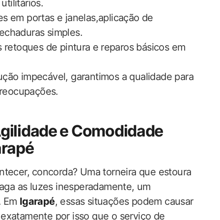
tilitários.
es em portas e‍ janelas,aplicação ​de
 fechaduras simples.
 retoques de pintura ‍e ⁣reparos básicos em
ução ​impecável, garantimos a qualidade ​para
preocupações.
⁣Agilidade e Comodidade
arapé
ntecer,⁤ concorda? Uma torneira que estoura
apaga as luzes inesperadamente, um
o… Em
Igarapé
, ‌essas situações podem causar
 exatamente por isso que o serviço de