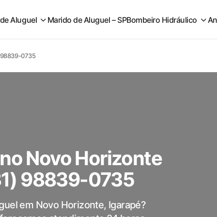
 de Aluguel
Marido de Aluguel – SP
Bombeiro Hidráulico
An
1) 98839-0735
 no Novo Horizonte
(31) 98839-0735
uguel em Novo Horizonte, Igarapé?