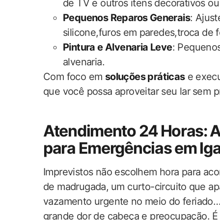
de TV e‌ outros itens decorativos ou u
Pequenos Reparos Generais
: Ajust
‍silicone,furos ​em ⁣paredes,troca ​de
Pintura​ e Alvenaria Leve
: Pequenos
‍alvenaria.
Com ‍foco‍ em
soluções práticas
e ⁤exec
que você possa aproveitar seu lar ⁤sem 
Atendimento 24 ⁣Horas: 
para Emergências ‌em Ig
Imprevistos não escolhem hora para aco
de ‍madrugada,⁣ um curto-circuito ⁣que 
‍vazamento‍ urgente⁢ no meio ‍do feriad
grande dor de ​cabeça e preocupação. É