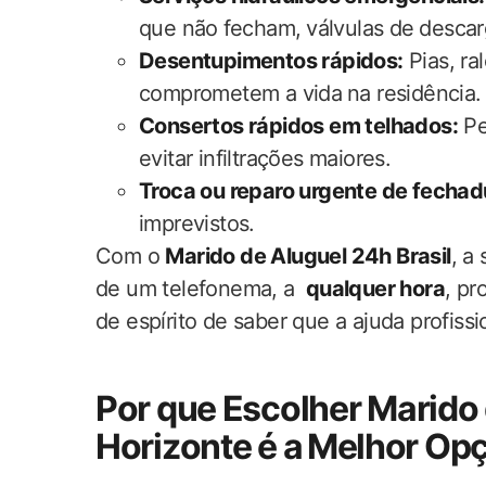
que não⁣ fecham, ⁤válvulas de⁣ desca
Desentupimentos rápidos:
‍Pias, ra
comprometem a vida ⁤na residência.
Consertos rápidos‍ em telhados:
Pe
evitar‍ infiltrações maiores.
Troca ou reparo urgente de fechad
imprevistos.
Com o
Marido de Aluguel 24h Brasil
, a
de​ um telefonema, a ⁢
qualquer hora
, p
de espírito de saber que‌ a ajuda‌ profissio
Por que Escolher Marido 
Horizonte é a ⁣Melhor Op