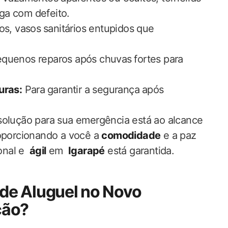
rga com defeito.
los, vasos ⁢sanitários entupidos que
quenos reparos após chuvas⁣ fortes para
uras:
‍Para ⁣garantir a segurança ⁣após
 solução para sua emergência está ao alcance
roporcionando a você a
comodidade
e ‍a paz‌
nal ​e ⁣
ágil
em ⁢
Igarapé
está garantida.
de Aluguel‍ no Novo
ção?