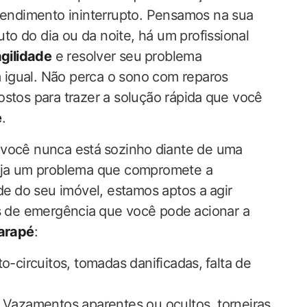
endimento ininterrupto. Pensamos na sua
to do dia ​ou da noite,‌ há um profissional⁢
agilidade
‍e resolver seu ⁢problema
 igual. ‍Não perca o sono ​com reparos
stos para trazer a solução rápida ⁤que você
é
.
⁤ você nunca está ⁢sozinho ⁢diante de uma
Seja um problema que ‌compromete a
de ⁤do seu imóvel, estamos aptos a⁢ agir⁤
s de emergência ⁣que você pode ⁢acionar a
arapé
:
o-circuitos, tomadas‌ danificadas,⁣ falta de
Vazamentos aparentes ou ocultos, torneiras