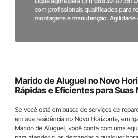
Ligue agora para (31) 98839-0735! 
com profissionais qualificados para 
montagens e manutenção. Agilidade e
Marido de Aluguel no Novo Hori
Rápidas e Eficientes para ⁤Sua
Se você está em ⁣busca ‌de serviços de repa
em sua residência ⁣no ‌Novo Horizonte, em Iga
Marido de Aluguel, ​você conta ​com ⁢uma​ equi
para atender suas demandas ​a qualquer ⁣hora 