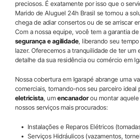
preciosos. É⁢ exatamente por ⁢isso que o serv
Marido de Aluguel 24h Brasil se tornou a ‍sol
chega de adiar consertos ⁣ou de se ⁤arriscar 
Com a nossa equipe, você tem a garantia ⁤de
segurança e ​agilidade
, liberando seu tempo 
lazer.⁣ Oferecemos a ​tranquilidade ⁤de ter⁢ um
detalhe ‍da‌ sua residência ou comércio em ‌I
Nossa cobertura em Igarapé abrange‌ uma va
comerciais, tornando-nos ⁤seu ‌parceiro ideal
eletricista
, um
encanador
ou⁢ montar aquele 
nossos serviços mais⁢ procurados:
Instalações‍ e Reparos‍ Elétricos (tomadas
Serviços Hidráulicos (vazamentos, ‌torneir