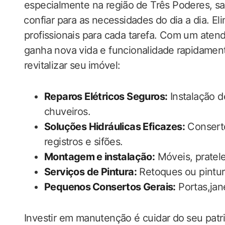
especialmente na região⁢ de Três Poderes, sa
⁢confiar para as necessidades do⁢ dia a dia. El
profissionais ‌para cada tarefa. Com um aten
ganha nova ‍vida e funcionalidade⁤ rapidament
revitalizar seu ⁤imóvel:
Reparos Elétricos Seguros:
Instalação de
chuveiros.
Soluções Hidráulicas‌ Eficazes:
Conserto
‌registros e​ sifões.
Montagem⁣ e instalação:
Móveis, pratele
Serviços de Pintura:
Retoques‍ ou pintu
Pequenos ⁤Consertos Gerais:
Portas,jan
Investir em manutenção é ‌cuidar ‌do⁤ seu​ pa