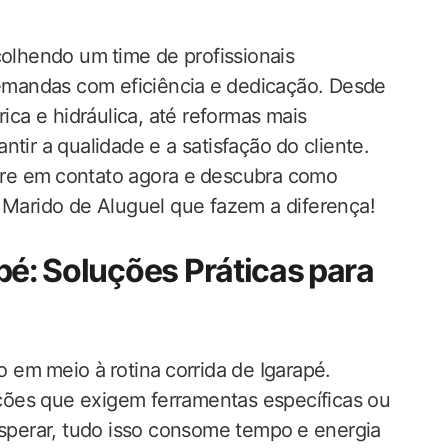
olhendo um⁢ time de profissionais‌
demandas com eficiência e⁢ dedicação. Desde
a e hidráulica, ‍até reformas mais ​
tir a qualidade e a satisfação⁤ do cliente.
re em ⁢contato​ agora e⁤ descubra como
‌ Marido de Aluguel que fazem a diferença!
é:⁤ Soluções Práticas ⁣para
m ⁣meio à⁤ rotina ⁢corrida de‍ Igarapé.
ões que exigem ferramentas específicas ou
erar, tudo isso consome tempo⁤ e energia ​