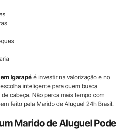
es
ras
oques
aria
l em Igarapé
é investir​ na ⁢valorização e ​no‍
scolha inteligente para ⁣quem busca ‌
⁢ de ⁣cabeça. Não ⁣perca mais tempo com
em feito ⁤pela Marido de ⁤Aluguel 24h ⁣Brasil.
 um Marido​ de Aluguel Pode