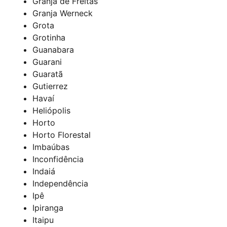
Granja de Freitas
Granja Werneck
Grota
Grotinha
Guanabara
Guarani
Guaratã
Gutierrez
Havaí
Heliópolis
Horto
Horto Florestal
Imbaúbas
Inconfidência
Indaiá
Independência
Ipê
Ipiranga
Itaipu