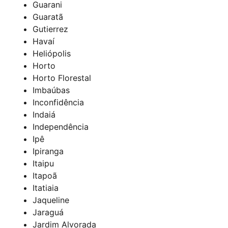
Guarani
Guaratã
Gutierrez
Havaí
Heliópolis
Horto
Horto Florestal
Imbaúbas
Inconfidência
Indaiá
Independência
Ipê
Ipiranga
Itaipu
Itapoã
Itatiaia
Jaqueline
Jaraguá
Jardim Alvorada