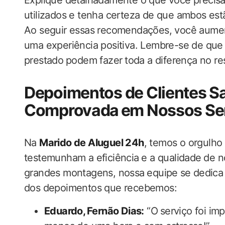
Explique detalhadamente o que você precisa, 
‌utilizados e tenha certeza‍ de que ambos est
Ao seguir essas ‍recomendações, você aument
uma experiência positiva. Lembre-se de que 
prestado⁣ podem fazer ⁤toda a ‌diferença no r
Depoimentos de Clientes ‍Sa
‍Comprovada⁢ em Nossos Se
Na‍
Marido‌ de Aluguel 24h
, temos o orgulho
testemunham a eficiência⁢ e a qualidade⁣ de 
grandes montagens, nossa⁣ equipe ⁤se dedica a 
dos depoimentos que recebemos:
Eduardo,⁢ Fernão Dias:
“O⁤ serviço foi imp