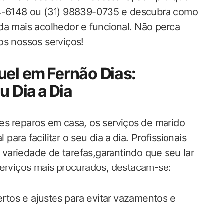
44-6148 ou (31) 98839-0735 ⁣e descubra como
a mais acolhedor e ⁣funcional.⁤ Não perca
os nossos serviços!
el em ⁣Fernão Dias:
Dia ⁣a ⁢Dia
 ⁤reparos ⁢em‌ casa, os serviços ⁤de marido
para⁣ facilitar o seu ‍dia⁣ a dia. Profissionais
 ⁣variedade de tarefas,garantindo que seu ‌lar
 serviços mais procurados, destacam-se:
sertos e ajustes para evitar vazamentos ‌e