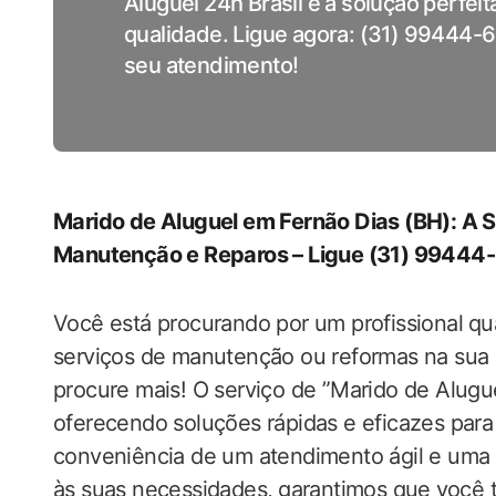
Aluguel 24h Brasil é a solução perfei
qualidade. Ligue agora: (31) 99444-
seu atendimento!
Marido‌ de Aluguel em Fernão Dias (BH): A S
Manutenção e Reparos – Ligue (31) 99444
Você está procurando por‌ um profissional⁣ qu
serviços de manutenção ou reformas na sua ca
procure mais! O‌ serviço de ‌”Marido de ‌Aluguel”
oferecendo soluções rápidas ‍e eficazes para
conveniência‌ de um atendimento ágil‌ e uma 
às suas‌ necessidades, ⁣garantimos que ⁢você t