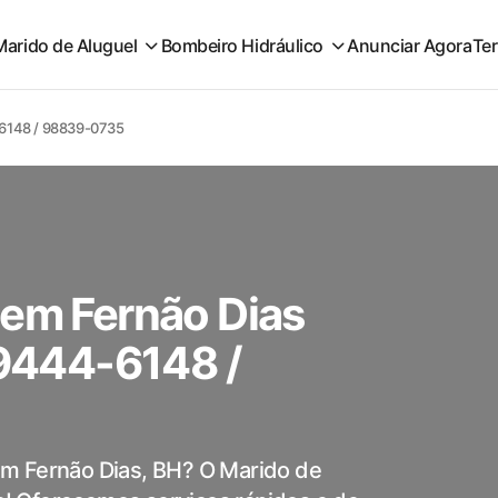
Marido de Aluguel
Bombeiro Hidráulico
Anunciar Agora
Te
4-6148 / 98839-0735
 em Fernão Dias
99444-6148 /
em Fernão Dias, BH? O Marido de