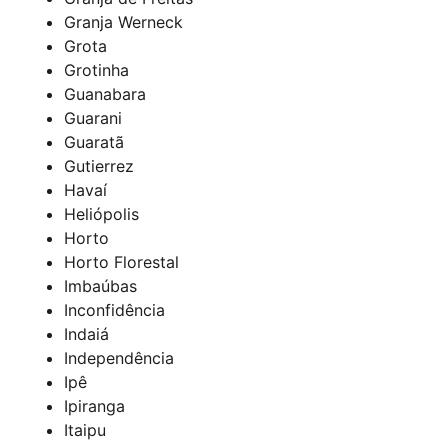
Granja Werneck
Grota
Grotinha
Guanabara
Guarani
Guaratã
Gutierrez
Havaí
Heliópolis
Horto
Horto Florestal
Imbaúbas
Inconfidência
Indaiá
Independência
Ipê
Ipiranga
Itaipu