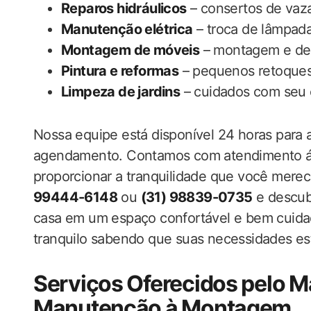
Reparos hidráulicos
– consertos de vaza
Manutenção elétrica
– troca de lâmpada
Montagem de móveis
– montagem e des
Pintura e reformas
– pequenos retoques
Limpeza de jardins
– cuidados com seu 
Nossa equipe está disponível 24 horas para 
agendamento. Contamos com atendimento ági
proporcionar a tranquilidade que você mere
99444-6148
ou
(31) 98839-0735
e descub
casa em um espaço confortável e bem cuidad
tranquilo sabendo que suas necessidades e
Serviços Oferecidos pelo M
Manutenção à Montagem