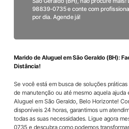
São Geraldo (BH), não procure mais! 
98839-0735 e conte com profissionais
por dia. Agende já!
Marido de Aluguel em São Geraldo (BH): Fac
Distância!
Se você está em busca de soluções práticas 
de manutenção ou até mesmo aquela ajuda ex
Aluguel em São Geraldo, Belo Horizonte! Com
disponíveis 24 horas, garantimos um atendim
todas as suas necessidades. Ligue agora m
0735 e descubra como podemos transformar