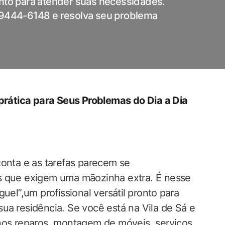
onto para atender suas necessidades.
 99444-6148 e resolva seu problema
 prática‍ para Seus Problemas do Dia a​ Dia
conta‌ e as tarefas parecem se
s que exigem uma mãozinha extra. É nesse
el”,um profissional ‌versátil⁤ pronto ⁣para
⁢ residência. ​Se você está na Vila de Sá e
nos‌ reparos,‌ montagem de móveis, serviços