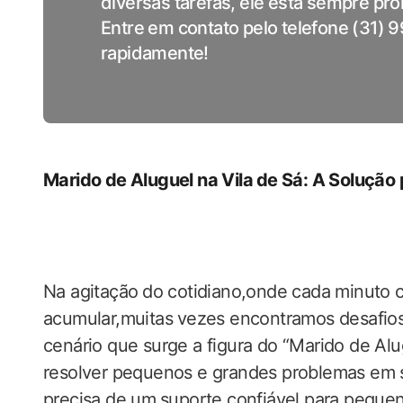
diversas tarefas, ele está sempre pr
Entre em contato pelo telefone (31)
rapidamente!
Marido de Aluguel na Vila ⁣de Sá:‍ A Solução
Na agitação⁤ do ‍cotidiano,onde cada minuto 
acumular,muitas ⁣vezes encontramos desafio
cenário que ‌surge a ‌figura do “Marido de Alugu
resolver pequenos e grandes problemas em sua
‍precisa de um⁢ suporte confiável para peque