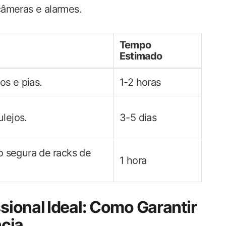
âmeras e alarmes.
Tempo
Estimado
os e pias.
1-2 horas
ulejos.
3-5 dias
segura ‍de ⁤racks de‌
1 hora
ssional⁤ Ideal: Como Garantir
cia