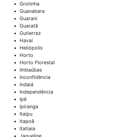
Grotinha
Guanabara
Guarani
Guaratã
Gutierrez
Havaí
Heliópolis
Horto
Horto Florestal
Imbaúbas
Inconfidência
Indaiá
Independência
Ipê
Ipiranga
Itaipu
Itapoã
Itatiaia
Jaqueline