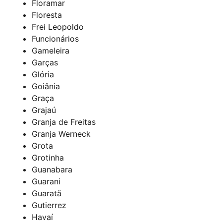
Floramar
Floresta
Frei Leopoldo
Funcionários
Gameleira
Garças
Glória
Goiânia
Graça
Grajaú
Granja de Freitas
Granja Werneck
Grota
Grotinha
Guanabara
Guarani
Guaratã
Gutierrez
Havaí