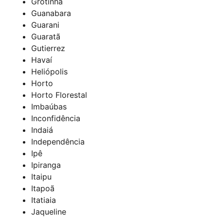
Grotinha
Guanabara
Guarani
Guaratã
Gutierrez
Havaí
Heliópolis
Horto
Horto Florestal
Imbaúbas
Inconfidência
Indaiá
Independência
Ipê
Ipiranga
Itaipu
Itapoã
Itatiaia
Jaqueline