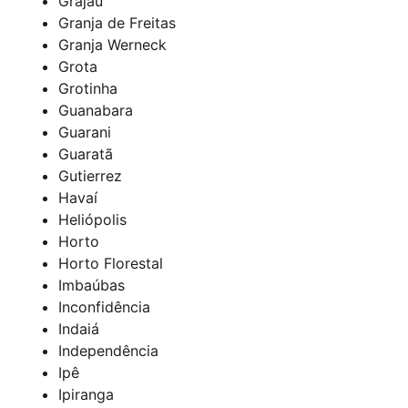
Grajaú
Granja de Freitas
Granja Werneck
Grota
Grotinha
Guanabara
Guarani
Guaratã
Gutierrez
Havaí
Heliópolis
Horto
Horto Florestal
Imbaúbas
Inconfidência
Indaiá
Independência
Ipê
Ipiranga