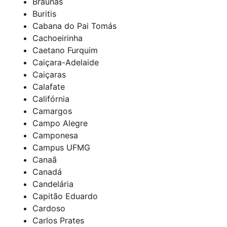
Braúnas
Buritis
Cabana do Pai Tomás
Cachoeirinha
Caetano Furquim
Caiçara-Adelaide
Caiçaras
Calafate
Califórnia
Camargos
Campo Alegre
Camponesa
Campus UFMG
Canaã
Canadá
Candelária
Capitão Eduardo
Cardoso
Carlos Prates