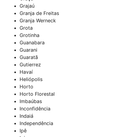
Grajaú
Granja de Freitas
Granja Werneck
Grota
Grotinha
Guanabara
Guarani
Guaratã
Gutierrez
Havaí
Heliópolis
Horto
Horto Florestal
Imbaúbas
Inconfidência
Indaiá
Independência
Ipê