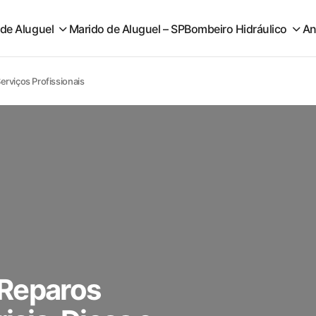
 de Aluguel
Marido de Aluguel – SP
Bombeiro Hidráulico
An
erviços Profissionais
 Reparos