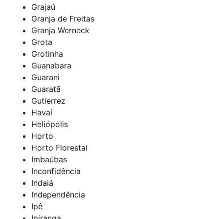
Grajaú
Granja de Freitas
Granja Werneck
Grota
Grotinha
Guanabara
Guarani
Guaratã
Gutierrez
Havaí
Heliópolis
Horto
Horto Florestal
Imbaúbas
Inconfidência
Indaiá
Independência
Ipê
Ipiranga