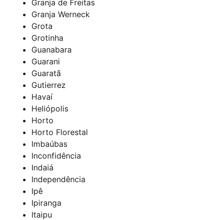
Granja de Freitas
Granja Werneck
Grota
Grotinha
Guanabara
Guarani
Guaratã
Gutierrez
Havaí
Heliópolis
Horto
Horto Florestal
Imbaúbas
Inconfidência
Indaiá
Independência
Ipê
Ipiranga
Itaipu