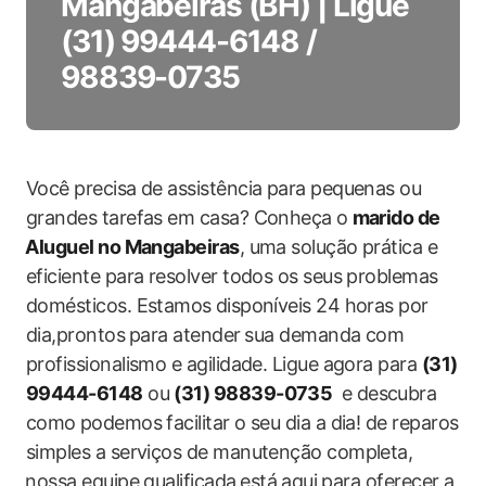
Mangabeiras (BH) | Ligue
(31) 99444-6148 /
98839-0735
Você ‍precisa de assistência para pequenas ou⁢
grandes tarefas em casa?‍ Conheça ⁤o
marido ‍de
⁤Aluguel no Mangabeiras
, uma solução prática ‍e
eficiente para resolver ​todos os seus problemas
domésticos. Estamos⁤ disponíveis 24 horas por
dia,prontos ⁤para atender⁤ sua demanda com
‌profissionalismo e agilidade.‍ Ligue ​agora para
(31)‌
99444-6148
ou
(31) 98839-0735
⁢ e descubra⁣
como⁤ podemos‍ facilitar o seu dia a dia! ‍de reparos
simples a serviços de manutenção completa,
⁤nossa equipe qualificada ⁤está ⁣aqui para ‍oferecer a