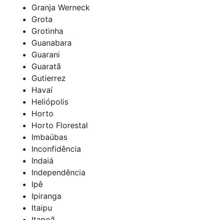
Granja Werneck
Grota
Grotinha
Guanabara
Guarani
Guaratã
Gutierrez
Havaí
Heliópolis
Horto
Horto Florestal
Imbaúbas
Inconfidência
Indaiá
Independência
Ipê
Ipiranga
Itaipu
Itapoã