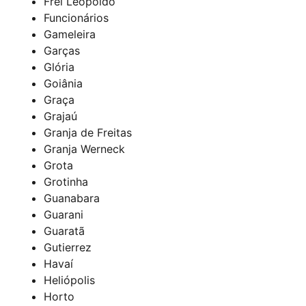
Frei Leopoldo
Funcionários
Gameleira
Garças
Glória
Goiânia
Graça
Grajaú
Granja de Freitas
Granja Werneck
Grota
Grotinha
Guanabara
Guarani
Guaratã
Gutierrez
Havaí
Heliópolis
Horto