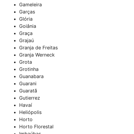
Gameleira
Garças
Glória
Goiânia
Graça
Grajaú
Granja de Freitas
Granja Werneck
Grota
Grotinha
Guanabara
Guarani
Guaratã
Gutierrez
Havaí
Heliópolis
Horto
Horto Florestal
Imbaúbas