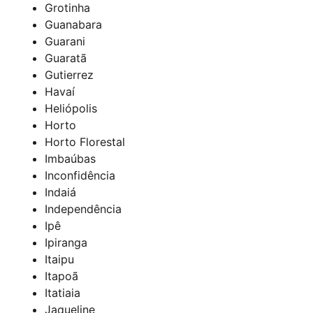
Grotinha
Guanabara
Guarani
Guaratã
Gutierrez
Havaí
Heliópolis
Horto
Horto Florestal
Imbaúbas
Inconfidência
Indaiá
Independência
Ipê
Ipiranga
Itaipu
Itapoã
Itatiaia
Jaqueline