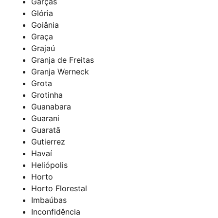
Garças
Glória
Goiânia
Graça
Grajaú
Granja de Freitas
Granja Werneck
Grota
Grotinha
Guanabara
Guarani
Guaratã
Gutierrez
Havaí
Heliópolis
Horto
Horto Florestal
Imbaúbas
Inconfidência