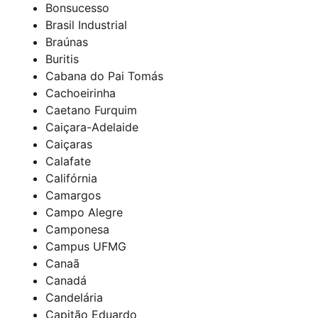
Bonsucesso
Brasil Industrial
Braúnas
Buritis
Cabana do Pai Tomás
Cachoeirinha
Caetano Furquim
Caiçara-Adelaide
Caiçaras
Calafate
Califórnia
Camargos
Campo Alegre
Camponesa
Campus UFMG
Canaã
Canadá
Candelária
Capitão Eduardo