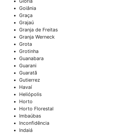
Glória
Goiânia
Graça
Grajaú
Granja de Freitas
Granja Werneck
Grota
Grotinha
Guanabara
Guarani
Guaratã
Gutierrez
Havaí
Heliópolis
Horto
Horto Florestal
Imbaúbas
Inconfidência
Indaiá