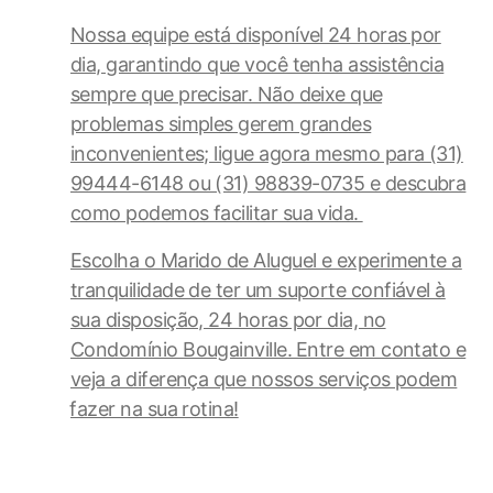
Nossa equipe está disponível⁣ 24 ‍horas ⁣por
dia, garantindo​ que você tenha assistência
sempre que precisar. Não deixe que⁣
problemas simples gerem grandes
inconvenientes; ligue​ agora mesmo para (31)
​99444-6148 ou (31) 98839-0735 e descubra
como podemos facilitar sua vida. ⁤
Escolha o ‍Marido de Aluguel e experimente a
tranquilidade de ter um ​suporte confiável à
sua disposição, 24 horas por dia, no
Condomínio Bougainville. ⁤Entre ‍em contato e
veja a diferença que nossos serviços podem
⁣fazer‌ na ​sua rotina!