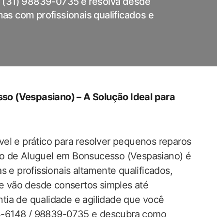
u (31) 98839-0735 e resolva desde
s com profissionais qualificados e
so (Vespasiano) – A Solução Ideal para
vel e prático para resolver pequenos reparos
arido de Aluguel em Bonsucesso (Vespasiano) é
‍e profissionais altamente qualificados,‍
 vão desde ​consertos simples até
ia de qualidade e ‍agilidade‍ que você
4-6148 / 98839-0735 e‌ descubra como