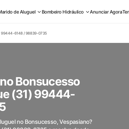
Marido de Aluguel
Bombeiro Hidráulico
Anunciar Agora
Te
31) 99444-6148 / 98839-0735
l no Bonsucesso
ue (31) 99444-
5
luguel no Bonsucesso, Vespasiano?