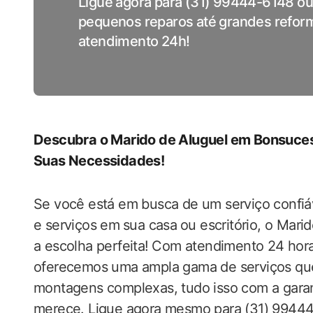
Ligue agora para (31) 99444-6148 o
pequenos reparos até grandes reforma
atendimento 24h!
Descubra‌ o Marido de Aluguel em Bonsuces
Suas Necessidades!
Se‍ você está em busca ‍de um serviço confiá
e serviços em ⁣sua​ casa⁢ ou escritório, o M
a escolha perfeita!⁢ Com atendimento 24 horas 
oferecemos uma ampla gama de serviços que
montagens complexas, tudo isso com a garant
merece. Ligue agora mesmo para (31) 9944