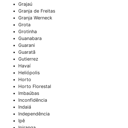
Grajaú
Granja de Freitas
Granja Werneck
Grota
Grotinha
Guanabara
Guarani
Guaratã
Gutierrez
Havaí
Heliópolis
Horto
Horto Florestal
Imbaúbas
Inconfidência
Indaiá
Independência
Ipê
Ipiranga