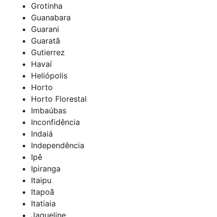
Grotinha
Guanabara
Guarani
Guaratã
Gutierrez
Havaí
Heliópolis
Horto
Horto Florestal
Imbaúbas
Inconfidência
Indaiá
Independência
Ipê
Ipiranga
Itaipu
Itapoã
Itatiaia
Jaqueline