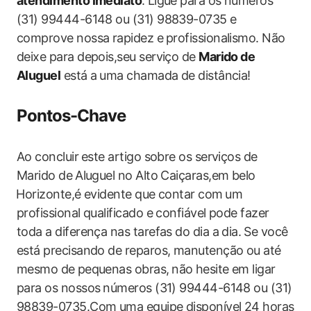
atendimento imediato
. ⁣Ligue para os números
(31) 99444-6148 ou ‌(31) 98839-0735​ e
comprove nossa rapidez e⁤ profissionalismo. Não
deixe‌ para depois,seu serviço de
Marido de
Aluguel
está a⁣ uma chamada de distância!
Pontos-Chave
Ao concluir ⁣este artigo‌ sobre os serviços‍ de
Marido de ⁣Aluguel ‍no Alto​ Caiçaras,em belo
⁣Horizonte,é evidente que contar com ⁢um
profissional qualificado e confiável pode fazer
toda a diferença nas tarefas do dia a dia. ⁤Se você
está precisando‌ de reparos,​ manutenção ou até
mesmo de ⁣pequenas obras, ⁣não ⁢hesite em ligar
para os nossos⁤ números (31) 99444-6148 ou (31)
98839-0735.Com uma equipe disponível 24 horas​