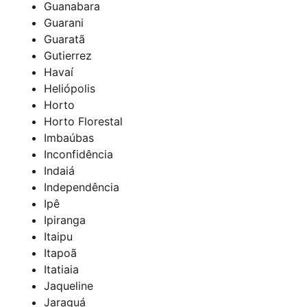
Guanabara
Guarani
Guaratã
Gutierrez
Havaí
Heliópolis
Horto
Horto Florestal
Imbaúbas
Inconfidência
Indaiá
Independência
Ipê
Ipiranga
Itaipu
Itapoã
Itatiaia
Jaqueline
Jaraguá