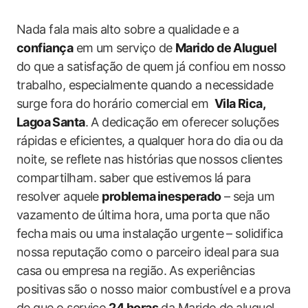
Nada fala mais alto sobre a qualidade e a ⁣
confiança
em um ⁢serviço de
Marido de ​Aluguel
‍do que a ‌satisfação de quem ⁢já confiou ‌em ⁢nosso
trabalho, especialmente quando a necessidade
surge fora do ⁢horário comercial em ‍
Vila ⁢Rica,
Lagoa⁣ Santa
. A dedicação ​em oferecer⁢ soluções
rápidas e eficientes, ​a qualquer hora do dia ⁤ou da
‌noite, se reflete nas histórias que⁣ nossos clientes⁢
compartilham. ⁣saber que estivemos⁢ lá para
resolver aquele
problema ⁣inesperado
– seja um
vazamento ​de⁢ última hora, uma porta que não
fecha ⁤mais ou uma instalação urgente – solidifica
nossa reputação como o parceiro ideal para sua
casa ​ou empresa na região. As experiências
‌positivas⁣ são ‌o nosso maior‍ combustível e ⁢a ‍prova
de que o serviço⁤
24 horas
da Marido‌ de ‌aluguel