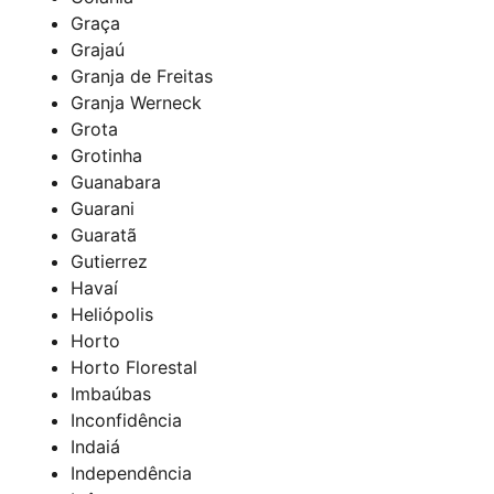
Graça
Grajaú
Granja de Freitas
Granja Werneck
Grota
Grotinha
Guanabara
Guarani
Guaratã
Gutierrez
Havaí
Heliópolis
Horto
Horto Florestal
Imbaúbas
Inconfidência
Indaiá
Independência