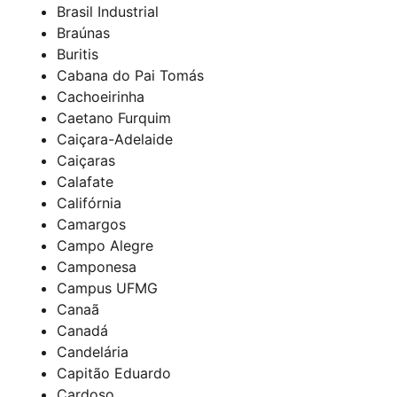
Brasil Industrial
Braúnas
Buritis
Cabana do Pai Tomás
Cachoeirinha
Caetano Furquim
Caiçara-Adelaide
Caiçaras
Calafate
Califórnia
Camargos
Campo Alegre
Camponesa
Campus UFMG
Canaã
Canadá
Candelária
Capitão Eduardo
Cardoso