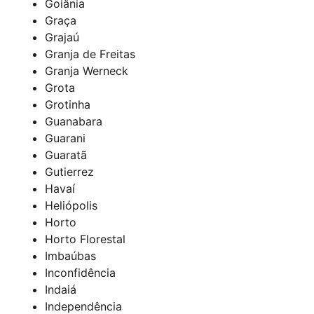
Goiânia
Graça
Grajaú
Granja de Freitas
Granja Werneck
Grota
Grotinha
Guanabara
Guarani
Guaratã
Gutierrez
Havaí
Heliópolis
Horto
Horto Florestal
Imbaúbas
Inconfidência
Indaiá
Independência