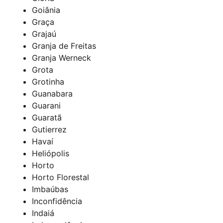
Goiânia
Graça
Grajaú
Granja de Freitas
Granja Werneck
Grota
Grotinha
Guanabara
Guarani
Guaratã
Gutierrez
Havaí
Heliópolis
Horto
Horto Florestal
Imbaúbas
Inconfidência
Indaiá