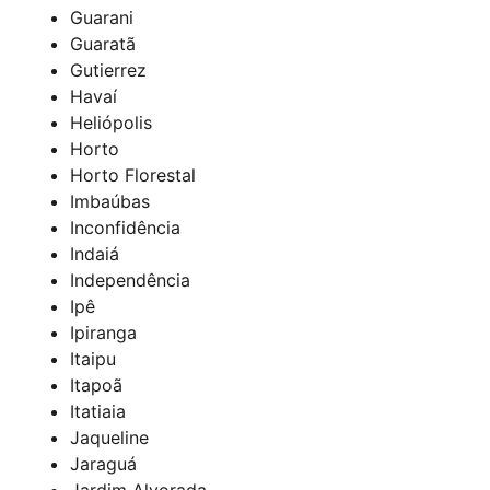
Guarani
Guaratã
Gutierrez
Havaí
Heliópolis
Horto
Horto Florestal
Imbaúbas
Inconfidência
Indaiá
Independência
Ipê
Ipiranga
Itaipu
Itapoã
Itatiaia
Jaqueline
Jaraguá
Jardim Alvorada