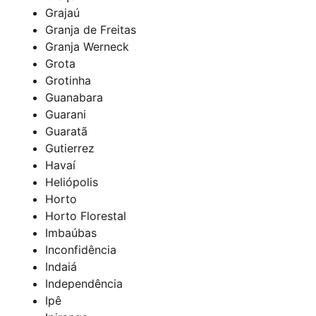
Grajaú
Granja de Freitas
Granja Werneck
Grota
Grotinha
Guanabara
Guarani
Guaratã
Gutierrez
Havaí
Heliópolis
Horto
Horto Florestal
Imbaúbas
Inconfidência
Indaiá
Independência
Ipê