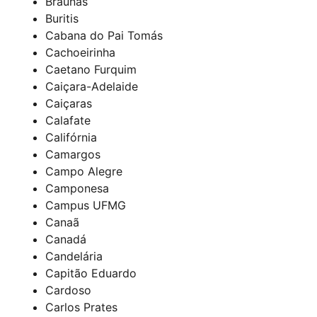
Braúnas
Buritis
Cabana do Pai Tomás
Cachoeirinha
Caetano Furquim
Caiçara-Adelaide
Caiçaras
Calafate
Califórnia
Camargos
Campo Alegre
Camponesa
Campus UFMG
Canaã
Canadá
Candelária
Capitão Eduardo
Cardoso
Carlos Prates