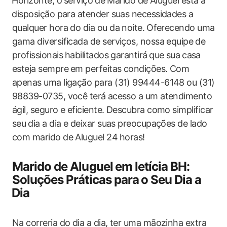
⁣Horizonte, o ⁣serviço⁢ de Marido de Aluguel está à
⁤disposição para ‌atender suas necessidades a
qualquer hora do‌ dia ou da noite.⁢ Oferecendo uma
gama diversificada ‌de ‌serviços,‍ nossa equipe⁤ de
profissionais ⁤habilitados garantirá⁤ que⁢ sua⁢ casa
esteja‍ sempre ⁢em perfeitas condições. Com
apenas​ uma ligação para ‍(31) 99444-6148 ou (31)
98839-0735, você terá ⁤acesso a um atendimento
ágil, seguro e eficiente. Descubra como simplificar
seu ⁣dia ‌a dia e deixar suas preocupações ‌de lado⁤
com marido de Aluguel‌ 24 ⁤horas!
Marido de Aluguel ⁢em letícia BH:⁣
Soluções Práticas para ⁣o‍ Seu Dia​ a
⁢Dia
Na correria ‍do ‌dia a ‌dia, ter uma​ mãozinha extra