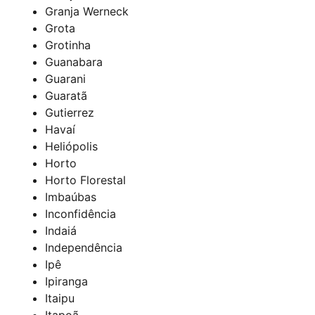
Granja Werneck
Grota
Grotinha
Guanabara
Guarani
Guaratã
Gutierrez
Havaí
Heliópolis
Horto
Horto Florestal
Imbaúbas
Inconfidência
Indaiá
Independência
Ipê
Ipiranga
Itaipu
Itapoã