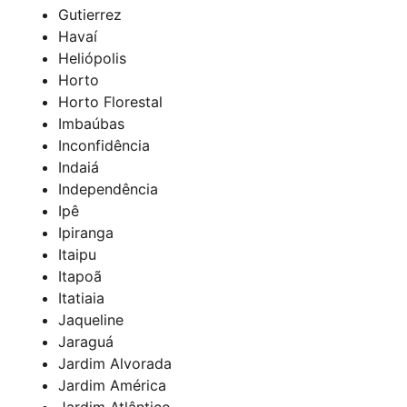
Gutierrez
Havaí
Heliópolis
Horto
Horto Florestal
Imbaúbas
Inconfidência
Indaiá
Independência
Ipê
Ipiranga
Itaipu
Itapoã
Itatiaia
Jaqueline
Jaraguá
Jardim Alvorada
Jardim América
Jardim Atlântico