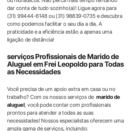
‍ou hidráulicos. Não perca‌ mais ⁤tempo tentando
dar conta de tudo sozinho(a)! Ligue ⁤agora‍ para
(31) 99444-6148 ou⁣ (31) 98839-0735 e descubra
como podemos⁤ facilitar o seu dia a dia. A
praticidade e⁢ a eficiência estão a ‌apenas uma
ligação​ de distância!
serviços ⁢Profissionais de Marido⁤ de‍
Aluguel em ⁢Frei Leopoldo⁢ para Todas⁢
as​ Necessidades
Você ​precisa de um apoio extra em casa ou no
⁤trabalho?‌ Com os nossos serviços de ‍
marido de
aluguel
, ‍você pode⁣ contar com profissionais⁤
prontos ‌para atender a⁣ todas as⁢ suas
necessidades!⁤ Nossos⁢ especialistas ⁢oferecem uma
ampla gama de ‌serviços, incluindo: