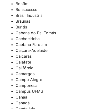
Bonfim
Bonsucesso
Brasil Industrial
Braúnas
Buritis
Cabana do Pai Tomás
Cachoeirinha
Caetano Furquim
Caiçara-Adelaide
Caiçaras
Calafate
Califórnia
Camargos
Campo Alegre
Camponesa
Campus UFMG
Canaã
Canadá
Candelária