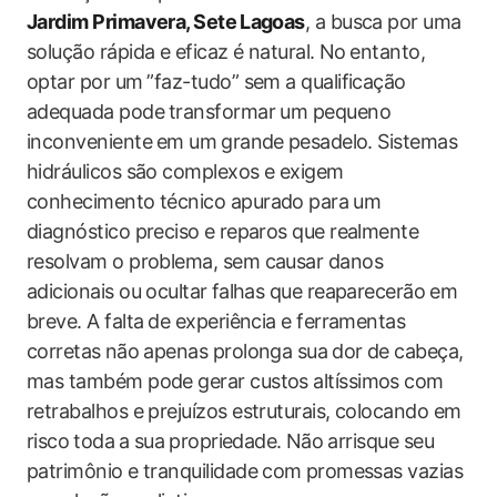
Jardim Primavera, Sete⁢ Lagoas
, a busca por‍ uma
solução rápida e eficaz é natural. ⁤No ⁢entanto,
optar por‍ um ⁤”faz-tudo” sem a qualificação
adequada pode⁤ transformar ​um pequeno
inconveniente ⁢em um⁢ grande ⁤pesadelo. Sistemas
hidráulicos‍ são complexos e​ exigem
conhecimento técnico apurado para⁤ um‌
diagnóstico preciso ⁢e reparos que realmente ​
resolvam o problema, sem causar‍ danos
adicionais ou ocultar ⁣falhas que reaparecerão⁤ em
breve.‍ A‍ falta⁣ de experiência e ferramentas‌
corretas ⁢não apenas ​prolonga sua⁤ dor de cabeça,
mas também pode gerar‍ custos altíssimos ‍com
retrabalhos e prejuízos estruturais, colocando em
risco ⁣toda⁤ a sua⁢ propriedade.⁤ Não arrisque seu
‌patrimônio e tranquilidade ‍com ⁤promessas​ vazias