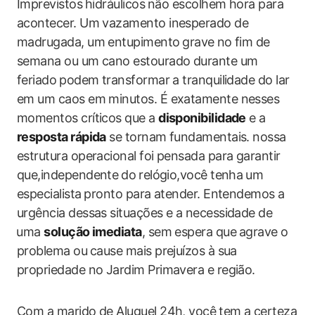
Imprevistos⁤ hidráulicos⁣ não escolhem hora para
acontecer. Um‍ vazamento‍ inesperado de
madrugada,‌ um entupimento⁢ grave⁣ no fim de
‌semana ou ‍um cano ‍estourado durante um⁣
feriado⁣ podem ​transformar a tranquilidade ​do lar
em um caos‌ em minutos. É exatamente‍ nesses
momentos críticos que a
disponibilidade
e⁤ a⁤
resposta rápida
se tornam fundamentais.​ nossa
estrutura operacional foi pensada‌ para garantir
que,independente⁣ do⁢ relógio,você tenha ⁢um⁣
especialista ⁤pronto para‌ atender. Entendemos​ a
urgência dessas situações e ​a necessidade ‌de
⁤uma
solução imediata
, sem espera que ⁣agrave o
problema ou⁢ cause mais prejuízos à sua
propriedade no Jardim ​Primavera‌ e ‍região.
Com‍ a marido de Aluguel‌ 24h, você⁤ tem a certeza